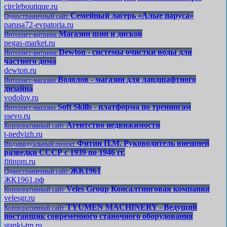
circleboutique.ru
Семейный лагерь «Алые паруса»
Одностраничный сайт
parusa72-evpatoria.ru
Магазин шин и дисков
Интернет-витрина
pegas-market.ru
Dewton - системы очистки воды для
Интернет-витрина
частного дома
dewton.ru
Водолов - магазин для ландшафтного
Интернет-магазин
дизайна
vodolov.ru
Soft Skills - платформа по тренингам
Интернет-магазин
ssevo.ru
Агентство недвижимости
Корпоративный сайт
t-nedvizh.ru
Фитин П.М. Руководитель внешней
Индивидуальный проект
разведки СССР с 1939 по 1946 гг.
fitinpm.ru
ЖК1961
Одностраничный сайт
ЖК1961.рф
Veles Group Консалтинговая компания
Корпоративный сайт
velesgr.ru
TYUMEN MACHINERY - Ведущий
Корпоративный сайт
поставщик современного станочного оборудования
stanki-tm.ru