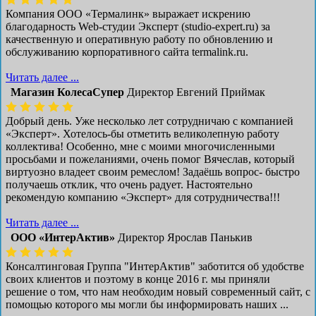
Компания ООО «Термалинк» выражает искрению
благодарность Web-студии Эксперт (studio-expert.ru) за
качественную и оперативную работу по обновлению и
обслуживанию корпоративного сайта termalink.ru.
Читать далее ...
Магазин КолесаСупер
Директор ​Евгений Приймак
Добрый день. Уже несколько лет сотрудничаю с компанией
«Эксперт». Хотелось-бы отметить великолепную работу
коллектива! Особенно, мне с моими многочисленными
просьбами и пожеланиями, очень помог Вячеслав, который
виртуозно владеет своим ремеслом! Задаёшь вопрос- быстро
получаешь отклик, что очень радует. Настоятельно
рекомендую компанию «Эксперт» для сотрудничества!!!
Читать далее ...
ООО «ИнтерАктив»
Директор Ярослав Панькив
Консалтинговая Группа "ИнтерАктив" заботится об удобстве
своих клиентов и поэтому в конце 2016 г. мы приняли
решение о том, что нам необходим новый современный сайт, с
помощью которого мы могли бы информировать наших ...