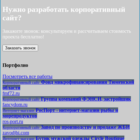
Нужно разработать корпоративный
сайт?
Закажите звонок: консультируем и рассчитываем стоимость
проекта бесплатно!
Заказать звонок
Портфолио
Посмотреть все работы
Фонд микрофинансирования Тюменской
Корпоративный сайт
области
fmf72.ru
Группа компаний ФЭНСИ, застройщик
Корпоративный сайт
fancydom.ru
РосПорт - интернет-магазин рыбы и
Интернет-магазин
морепродуктов
ros-port.ru
Завод по производству и продаже ЖБИ
Корпоративный сайт
zavodjbi.com
Бутик мужской одежды Circle Boutique
Интернет-магазин