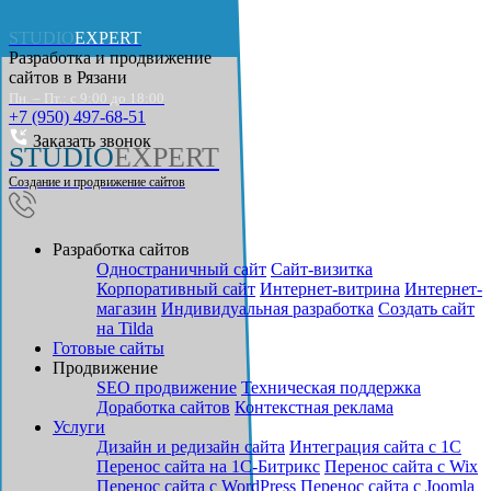
STUDIO
EXPERT
Разработка и продвижение
сайтов в
Рязани
Пн. – Пт.: с 9:00 до 18:00
+7 (950) 497-68-51
Заказать звонок
STUDIO
EXPERT
Создание и продвижение сайтов
Разработка сайтов
Одностраничный сайт
Cайт-визитка
Корпоративный сайт
Интернет-витрина
Интернет-
магазин
Индивидуальная разработка
Создать сайт
на Tilda
Готовые сайты
Продвижение
SEO продвижение
Техническая поддержка
Доработка сайтов
Контекстная реклама
Услуги
Дизайн и редизайн сайта
Интеграция сайта с 1С
Перенос сайта на 1С-Битрикс
Перенос сайта с Wix
Перенос сайта с WordPress
Перенос сайта с Joomla