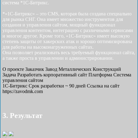
система *1С-Битрикс.
*«1С-Битрикс» – это CMS, которая была создана специально
для рынка СНГ. Она имеет множество инструментов для
создания и управления сайтом, мощный функционал
управления контентом, интеграцию с различными сервисами
и многое другое. Кроме того, «1С-Битрикс» имеет высокую
степень защиты от хакерских атак и хорошо оптимизирована
для работы на высоконагруженных сайтах.
Она позволяет реализовать весь требуемый функционал сайта,
а также проста в управлении и администрировании.
О проекте
Заказчик
Завод Металлических Конструкций
Задача
Разработать корпоративный сайт
Платформа
Система
управления сайтом
1С-Битрикс
Срок разработки
~ 90 дней
Ссылка на сайт
https://zavodmk.com
3. Результат