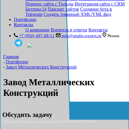
Перенос сайта с Тильды
Интеграция сайта с CRM
Битрикс24
Парсинг сайтов
Создание бота в
Telegram
Создать товарный XML/YML фид
Портфолио
Контакты
О компании
Вопросы и ответы
Контакты
+7 (950) 497-68-51
info@studio-expert.ru
Рязань
Главная
-
Портфолио
-
Завод Металлических Конструкций
Завод Металлических
Конструкций
Обсудить задачу
Напишите нам и мы перезвоним в ближайшее время