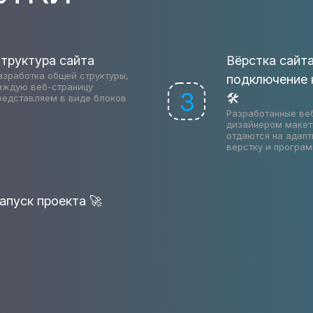
труктура сайта
Вёрстка сайта
азработка общей структуры,
подключение
аждую веб-страницу
3
🛠
редставляем в виде блоков
Разработанные ве
дизайнером макет
отдаются на адап
верстку и програ
апуск проекта 🚀