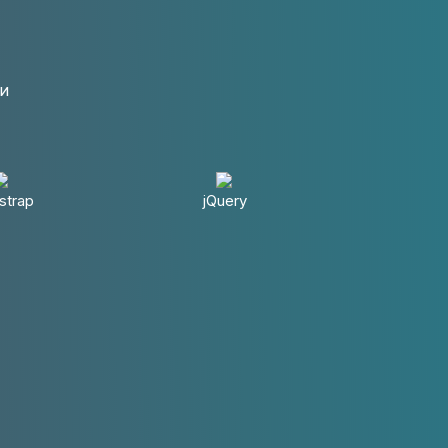
ки
strap
jQuery