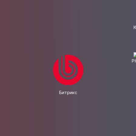
К
P
Битрикс