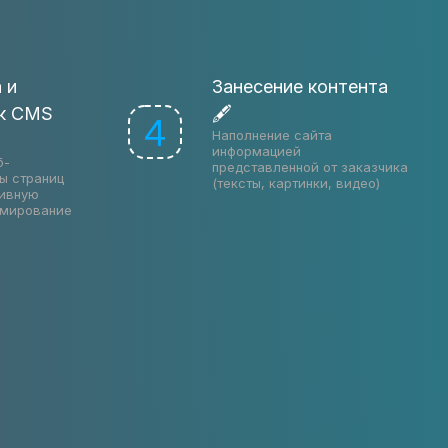
 и
Занесение контента
 к CMS
🖋
4
Наполнение сайта
информацией
б-
представленной от заказчика
ы страниц
(тексты, картинки, видео)
тивную
ммирование