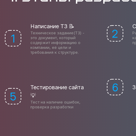
Написание ТЗ 📝
С
2
Техническое задание(ТЗ) -
Р
1
это документ, который
к
содержит информацию о
п
компании, её цели и
требования к структуре.
6
Тестирование сайта
З
5
💡
Тест на наличие ошибок,
проверка разработки