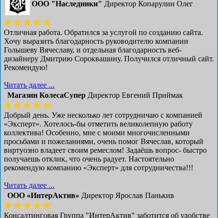
ООО "Наследники"
Директор Копарулин Олег
Отличная работа. Обратился за услугой по созданию сайта.
Хочу выразить благодарность руководителю компании
Голышеву Вячеславу, и отдельная благодарность веб-
дизайнеру Дмитрию Сороквашину. Получился отличный сайт.
Рекомендую!
Читать далее ...
Магазин КолесаСупер
Директор ​Евгений Приймак
Добрый день. Уже несколько лет сотрудничаю с компанией
«Эксперт». Хотелось-бы отметить великолепную работу
коллектива! Особенно, мне с моими многочисленными
просьбами и пожеланиями, очень помог Вячеслав, который
виртуозно владеет своим ремеслом! Задаёшь вопрос- быстро
получаешь отклик, что очень радует. Настоятельно
рекомендую компанию «Эксперт» для сотрудничества!!!
Читать далее ...
ООО «ИнтерАктив»
Директор Ярослав Панькив
Консалтинговая Группа "ИнтерАктив" заботится об удобстве