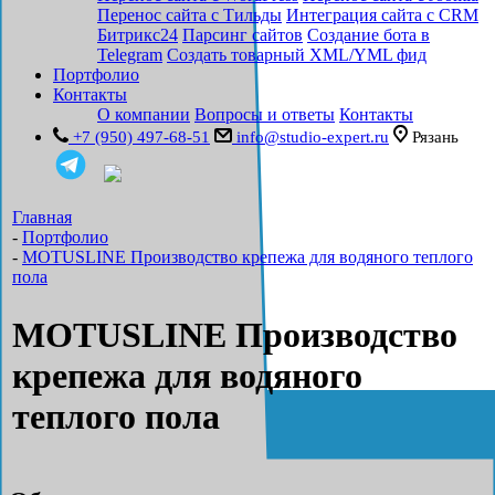
Перенос сайта с Тильды
Интеграция сайта с CRM
Битрикс24
Парсинг сайтов
Создание бота в
Telegram
Создать товарный XML/YML фид
Портфолио
Контакты
О компании
Вопросы и ответы
Контакты
+7 (950) 497-68-51
info@studio-expert.ru
Рязань
Главная
-
Портфолио
-
MOTUSLINE Производство крепежа для водяного теплого
пола
MOTUSLINE Производство
крепежа для водяного
теплого пола