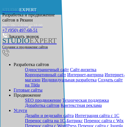
STUDIO
EXPERT
Разработка и продвижение
сайтов в
Рязани
Пн. – Пт.: с 9:00 до 18:00
+7 (950) 497-68-51
Заказать звонок
STUDIO
EXPERT
Создание и продвижение сайтов
Разработка сайтов
Одностраничный сайт
Cайт-визитка
Корпоративный сайт
Интернет-витрина
Интернет-
магазин
Индивидуальная разработка
Создать сайт
на Tilda
Готовые сайты
Продвижение
SEO продвижение
Техническая поддержка
Доработка сайтов
Контекстная реклама
Услуги
Дизайн и редизайн сайта
Интеграция сайта с 1С
Перенос сайта на 1С-Битрикс
Перенос сайта с Wix
Перенос сайта с WordPress
Перенос сайта с Joomla