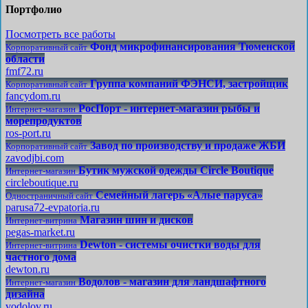
Портфолио
Посмотреть все работы
Фонд микрофинансирования Тюменской
Корпоративный сайт
области
fmf72.ru
Группа компаний ФЭНСИ, застройщик
Корпоративный сайт
fancydom.ru
РосПорт - интернет-магазин рыбы и
Интернет-магазин
морепродуктов
ros-port.ru
Завод по производству и продаже ЖБИ
Корпоративный сайт
zavodjbi.com
Бутик мужской одежды Circle Boutique
Интернет-магазин
circleboutique.ru
Семейный лагерь «Алые паруса»
Одностраничный сайт
parusa72-evpatoria.ru
Магазин шин и дисков
Интернет-витрина
pegas-market.ru
Dewton - системы очистки воды для
Интернет-витрина
частного дома
dewton.ru
Водолов - магазин для ландшафтного
Интернет-магазин
дизайна
vodolov.ru