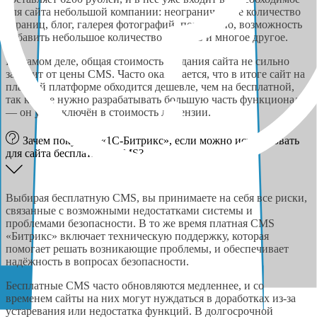
для сайта небольшой компании: неограниченное количество
страниц, блог, галерея фотографий, портфолио, возможность
добавить небольшое количество товаров и многое другое.
На самом деле, общая стоимость создания сайта не сильно
зависит от цены CMS. Часто оказывается, что в итоге сайт на
платной платформе обходится дешевле, чем на бесплатной,
так как не нужно разрабатывать большую часть функционала
— он уже включён в стоимость лицензии.
Зачем покупать «1С-Битрикс», если можно использовать
для сайта бесплатную CMS?
Выбирая бесплатную CMS, вы принимаете на себя все риски,
связанные с возможными недостатками системы и
проблемами безопасности. В то же время платная CMS
«Битрикс» включает техническую поддержку, которая
помогает решать возникающие проблемы, и обеспечивает
надёжность в вопросах безопасности.
Бесплатные CMS часто обновляются медленнее, и со
временем сайты на них могут нуждаться в доработках из-за
устаревания или недостатка функций. В долгосрочной