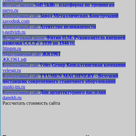
Soft Skills - платформа по тренингам
Интернет-магазин
ssevo.ru
Завод Металлических Конструкций
Корпоративный сайт
zavodmk.com
Агентство недвижимости
Корпоративный сайт
t-nedvizh.ru
Фитин П.М. Руководитель внешней
Индивидуальный проект
разведки СССР с 1939 по 1946 гг.
fitinpm.ru
ЖК1961
Одностраничный сайт
ЖК1961.рф
Veles Group Консалтинговая компания
Корпоративный сайт
velesgr.ru
TYUMEN MACHINERY - Ведущий
Корпоративный сайт
поставщик современного станочного оборудования
stanki-tm.ru
Дни архитектурного наследия
Корпоративный сайт
danekb.ru
Рассчитать стоимость сайта