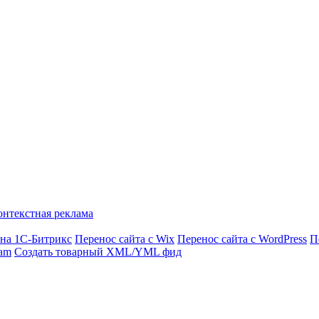
рнет-витрина
Интернет-магазин
Индивидуальная разработка
Соз
онтекстная реклама
 на 1С-Битрикс
Перенос сайта с Wix
Перенос сайта с WordPress
П
ram
Создать товарный XML/YML фид