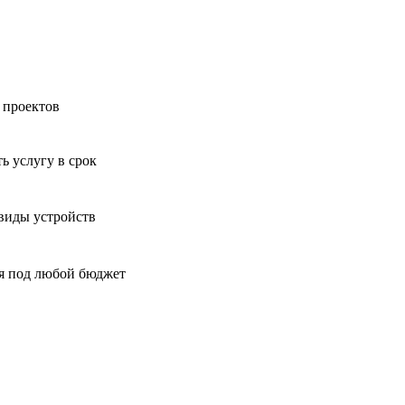
оответствие с
политикой конфиденциальности
 проектов
ь услугу в срок
 виды устройств
я под любой бюджет