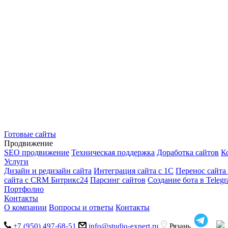
STUDIO
EXPERT
Разработка и продвижение
сайтов в
Рязани
Пн. – Пт.: с 9:00 до 18:00
+7 (950) 497-68-51
Заказать звонок
STUDIO
EXPERT
Создание и продвижение сайтов
Разработка сайтов
Одностраничный сайт
Cайт-визитка
Корпоративный сайт
Инте
Готовые сайты
Продвижение
SEO продвижение
Техническая поддержка
Доработка сайтов
К
Услуги
Дизайн и редизайн сайта
Интеграция сайта с 1С
Перенос сайта
сайта с CRM Битрикс24
Парсинг сайтов
Создание бота в Teleg
Портфолио
Контакты
О компании
Вопросы и ответы
Контакты
+7 (950) 497-68-51
info@studio-expert.ru
Рязань