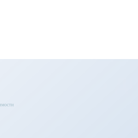
 вашу страницу сразу после загрузки
а шаблоне
емых услуг
стоимость д
имости