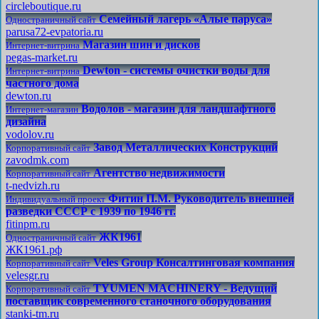
circleboutique.ru
Семейный лагерь «Алые паруса»
Одностраничный сайт
parusa72-evpatoria.ru
Магазин шин и дисков
Интернет-витрина
pegas-market.ru
Dewton - системы очистки воды для
Интернет-витрина
частного дома
dewton.ru
Водолов - магазин для ландшафтного
Интернет-магазин
дизайна
vodolov.ru
Завод Металлических Конструкций
Корпоративный сайт
zavodmk.com
Агентство недвижимости
Корпоративный сайт
t-nedvizh.ru
Фитин П.М. Руководитель внешней
Индивидуальный проект
разведки СССР с 1939 по 1946 гг.
fitinpm.ru
ЖК1961
Одностраничный сайт
ЖК1961.рф
Veles Group Консалтинговая компания
Корпоративный сайт
velesgr.ru
TYUMEN MACHINERY - Ведущий
Корпоративный сайт
поставщик современного станочного оборудования
stanki-tm.ru