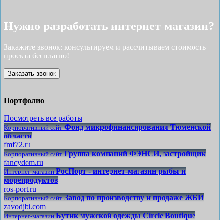
Нужно разработать интернет-магазин?
Закажите звонок: консультируем и рассчитываем стоимость
проекта бесплатно!
Заказать звонок
Портфолио
Посмотреть все работы
Фонд микрофинансирования Тюменской
Корпоративный сайт
области
fmf72.ru
Группа компаний ФЭНСИ, застройщик
Корпоративный сайт
fancydom.ru
РосПорт - интернет-магазин рыбы и
Интернет-магазин
морепродуктов
ros-port.ru
Завод по производству и продаже ЖБИ
Корпоративный сайт
zavodjbi.com
Бутик мужской одежды Circle Boutique
Интернет-магазин