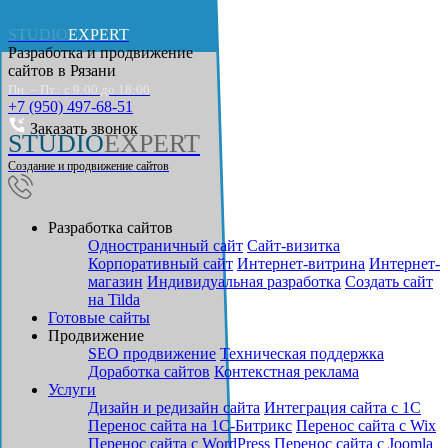
STUDIO
EXPERT
Разработка и продвижение
сайтов в
Рязани
Пн. – Пт.: с 9:00 до 18:00
+7 (950) 497-68-51
Заказать звонок
STUDIO
EXPERT
Создание и продвижение сайтов
Разработка сайтов
Одностраничный сайт
Cайт-визитка
Корпоративный сайт
Интернет-витрина
Интернет-
магазин
Индивидуальная разработка
Создать сайт
на Tilda
Готовые сайты
Продвижение
SEO продвижение
Техническая поддержка
Доработка сайтов
Контекстная реклама
Услуги
Дизайн и редизайн сайта
Интеграция сайта с 1С
Перенос сайта на 1С-Битрикс
Перенос сайта с Wix
Перенос сайта с WordPress
Перенос сайта с Joomla