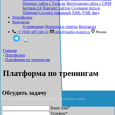
Перенос сайта с Тильды
Интеграция сайта с CRM
Битрикс24
Парсинг сайтов
Создание бота в
Telegram
Создать товарный XML/YML фид
Портфолио
Контакты
О компании
Вопросы и ответы
Контакты
+7 (950) 497-68-51
info@studio-expert.ru
Рязань
Главная
-
Портфолио
-
Платформа по тренингам
Платформа по тренингам
Обсудить задачу
Напишите нам и мы перезвоним в ближайшее время
Ваше имя*
Телефон*