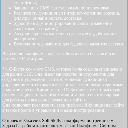
смартфоны;
Защищенная CMS с актуальными обновлениями;
Реализовать функционал интернет-магазина: корзина,
фильтры, онлайн-оплата, доставка;
Удобство в администрировании сайта (изменение
содержимого страниц);
Актуализировать контент и сделать его удобным для
восприятия;
Возможность доработки для будущего развития ресурса;
В качестве платформы для разработки сайта была выбрана
система *1С-Битрикс.
*«1С-Битрикс» – это CMS, которая была создана специально
для рынка СНГ. Она имеет множество инструментов для
создания и управления сайтом, мощный функционал
управления контентом, интеграцию с различными сервисами
и многое другое. Кроме того, «1С-Битрикс» имеет высокую
степень защиты от хакерских атак и хорошо оптимизирована
для работы на высоконагруженных сайтах.
Она позволяет реализовать весь требуемый функционал сайта,
а также проста в управлении и администрировании.
О проекте
Заказчик
Soft Skills - платформа по тренингам
Задача
Разработать интернет-магазин
Платформа
Система