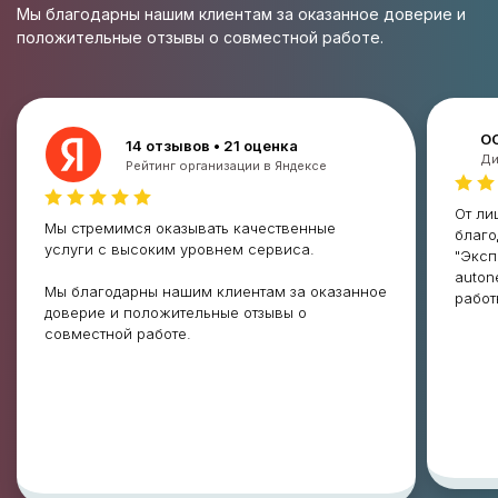
Отзывы наших клиентов
Мы благодарны нашим клиентам за оказанное доверие и
положительные отзывы о совместной работе.
О
14 отзывов • 21 оценка
Ди
Рейтинг организации в Яндексе
От ли
Мы стремимся оказывать качественные
благо
услуги с высоким уровнем сервиса.
"Эксп
auton
Мы благодарны нашим клиентам за оказанное
работ
доверие и положительные отзывы о
совместной работе.