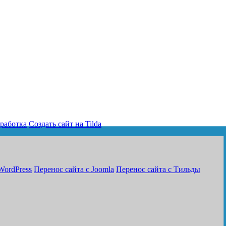
работка
Создать сайт на Tilda
WordPress
Перенос сайта с Joomla
Перенос сайта с Тильды