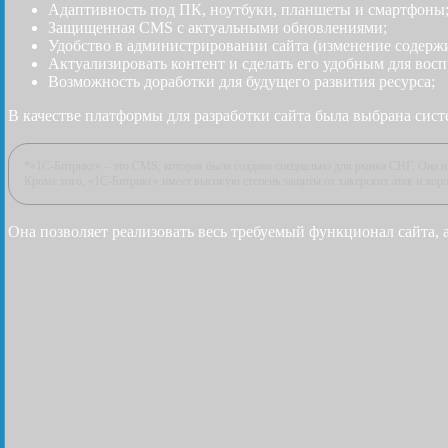
Адаптивность под ПК, ноутбуки, планшеты и смартфоны
Защищенная CMS с актуальными обновлениями;
Удобство в администрировании сайта (изменение содерж
Актуализировать контент и сделать его удобным для восп
Возможность доработки для будущего развития ресурса;
В качестве платформы для разработки сайта была выбрана сист
*«1С-Битрикс» – это CMS, которая была создана специально для рынка СНГ. Она 
Кроме того, «1С-Битрикс» имеет высокую степень защиты от хакерских атак и хор
Она позволяет реализовать весь требуемый функционал сайта, 