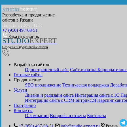
STUDIO
EXPERT
Разработка и продвижение
сайтов в
Рязани
Пн. – Пт.: с 9:00 до 18:00
+7 (950) 497-68-51
Заказать звонок
STUDIO
EXPERT
Создание и продвижение сайтов
Разработка сайтов
Одностраничный сайт
Cайт-визитка
Корпоративны
Готовые сайты
Продвижение
SEO продвижение
Техническая поддержка
Доработ
Услуги
Дизайн и редизайн сайта
Интеграция сайта с 1С
Пер
Интеграция сайта с CRM Битрикс24
Парсинг сайто
Портфолио
Контакты
О компании
Вопросы и ответы
Контакты
+7 (950) 497-68-51
info@studio-expert.ru
Рязань