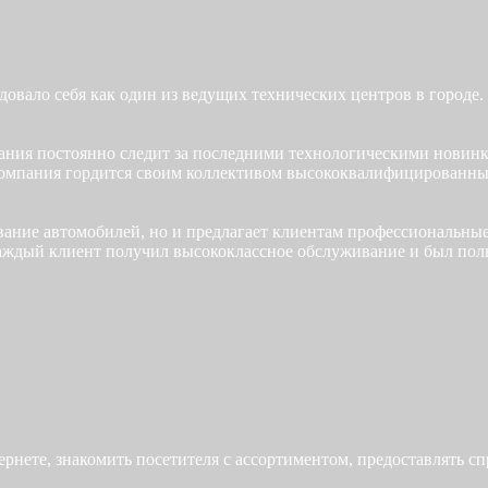
овало себя как один из ведущих технических центров в городе.
ания постоянно следит за последними технологическими новин
Компания гордится своим коллективом высококвалифицированны
вание автомобилей, но и предлагает клиентам профессиональны
аждый клиент получил высококлассное обслуживание и был полн
тернете, знакомить посетителя с ассортиментом, предоставлять