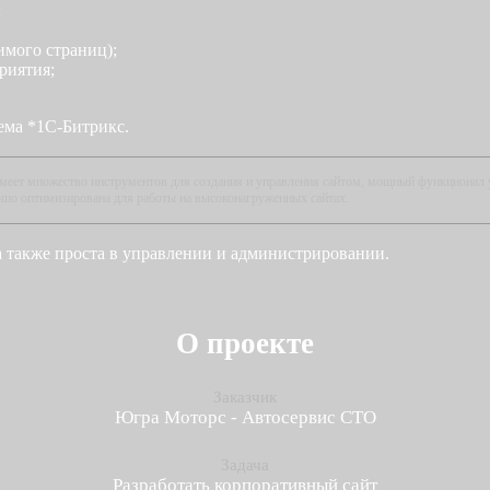
;
имого страниц);
риятия;
ема *1С-Битрикс.
имеет множество инструментов для создания и управления сайтом, мощный функционал 
ошо оптимизирована для работы на высоконагруженных сайтах.
а также проста в управлении и администрировании.
О проекте
Заказчик
Югра Моторс - Автосервис СТО
Задача
Разработать корпоративный сайт