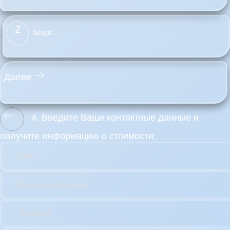
2
Google
Далее
4. Введите Ваши контактные данные и
получите информацию о стоимости:
Имя*
Название компании
Телефон*