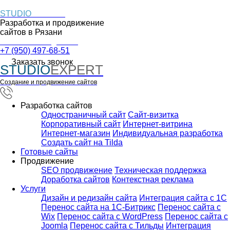
STUDIO
EXPERT
Разработка и продвижение
сайтов в
Рязани
Пн. – Пт.: с 9:00 до 18:00
+7 (950) 497-68-51
Заказать звонок
STUDIO
EXPERT
Создание и продвижение сайтов
Разработка сайтов
Одностраничный сайт
Cайт-визитка
Корпоративный сайт
Интернет-витрина
Интернет-магазин
Индивидуальная разработка
Создать сайт на Tilda
Готовые сайты
Продвижение
SEO продвижение
Техническая поддержка
Доработка сайтов
Контекстная реклама
Услуги
Дизайн и редизайн сайта
Интеграция сайта с 1С
Перенос сайта на 1С-Битрикс
Перенос сайта с
Wix
Перенос сайта с WordPress
Перенос сайта с
Joomla
Перенос сайта с Тильды
Интеграция