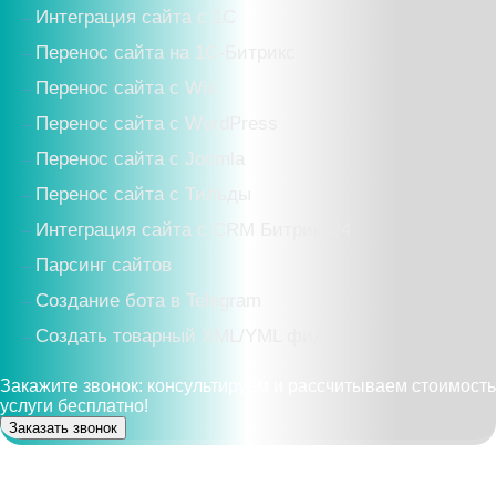
Интеграция сайта с 1С
Перенос сайта на 1С-Битрикс
Перенос сайта с Wix
Перенос сайта с WordPress
Перенос сайта с Joomla
Перенос сайта с Тильды
Интеграция сайта с CRM Битрикс24
Парсинг сайтов
Создание бота в Telegram
Создать товарный XML/YML фид
Закажите звонок: консультируем и рассчитываем стоимость
услуги бесплатно!
Заказать звонок