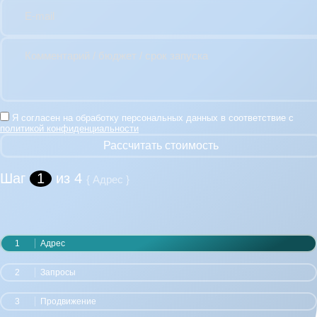
E-mail
Комментарий / бюджет / срок запуска
Я согласен на обработку персональных данных в соответствие с
политикой конфиденциальности
Рассчитать стоимость
Шаг
1
из 4
{ Адрес }
1
Адрес
2
Запросы
3
Продвижение