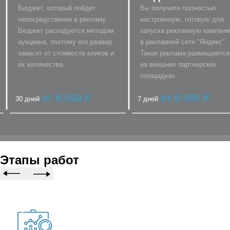
Бюджет, который пойдет
Вы получите полностью
непосредственно в рекламу.
настроенную, готовую для
Бюджет расходуется методом
запуска рекламную кампан
аукциона, поэтому его размер
в рекламной сети "Яндекс".
зависит от стоимости кликов и
Такая реклама размещается
их количества.
на внешних партнерских
площадках.
от 6 000 ₽
от 8 000 ₽
30 дней
7 дней
Этапы работ
Оставьте заявку