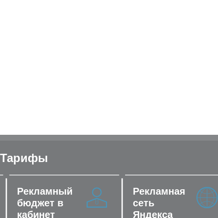
вас будет эффективная стратегия для получения максимального
количества конверсий
03
Отчетность
03
Каждый месяц мы предоставляем отчет об эффективности рекламных
кампаний, а также составляем план работ на предстоящий период.
Публикация еженедельного отчета в чате от персонального менеджера
проекта
Тарифы
Рекламный
Рекламная
бюджет в
сеть
кабинет
Яндекса